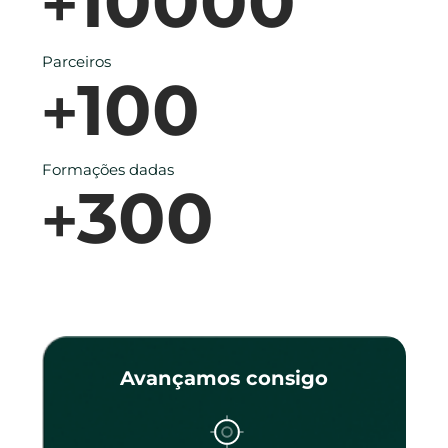
10000
+
Parceiros
100
+
Formações dadas
300
+
Avançamos consigo