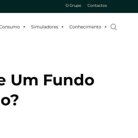
O Grupo
Contactos
search
o Consumo
Simuladores
Conhecimento
 e Um Fundo
o?