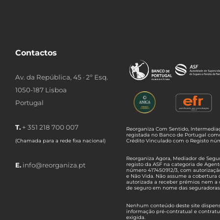
Contactos
Av. da República, 45 · 2º Esq.
1050-187 Lisboa
Portugal
T.
+ 351 218 700 007
Reorganiza Com Sentido, Intermediaç
registada no Banco de Portugal com
(Chamada para a rede fixa nacional)
Crédito Vinculado com o Registo n
Reorganiza Agora, Mediador de Seguro
E.
info@reorganiza.pt
registo da ASF na categoria de Agent
número 417450912/3, com autorizaçã
e Não Vida. Não assume a cobertura 
autorizada a receber prémios nem a 
de seguro em nome das seguradoras
Nenhum conteúdo deste site dispensa
informação pré-contratual e contrat
exigida.