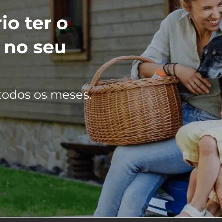
io ter o
 no seu
todos os meses.