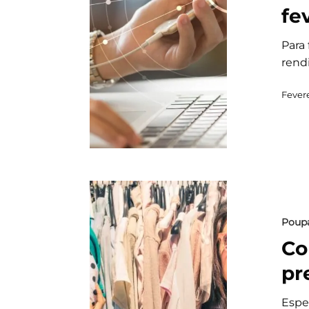
fe
Para
rend
Fevere
Poup
Co
pr
Espe