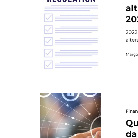
al
20
2022
alte
Março
Finan
Qu
da