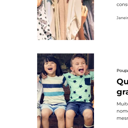
cons
Janeir
Poup
Qu
gr
Muit
nome
mes