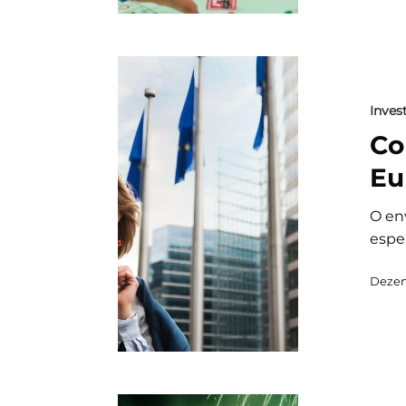
Invest
Co
Eu
O en
espe
Dezem