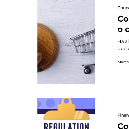
Poup
Co
o 
Há a
que 
Março 
Finan
Co