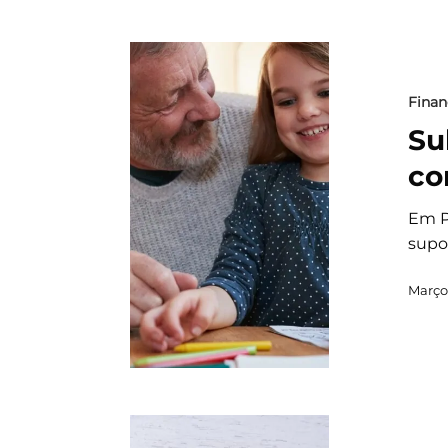
Finan
Su
co
Em P
supor
Março 