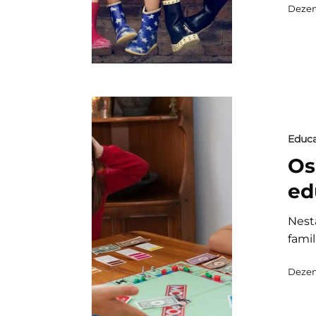
Dezem
Educa
Os
ed
Nest
fami
Dezem