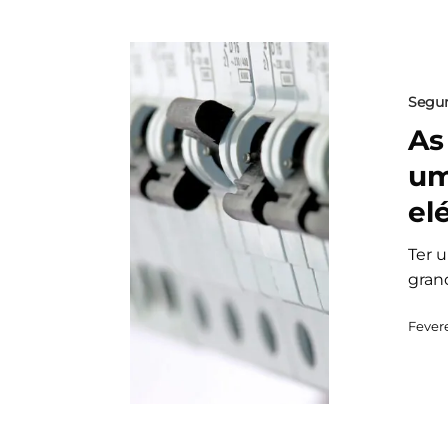
Segu
As
um
el
Ter 
gran
Fevere