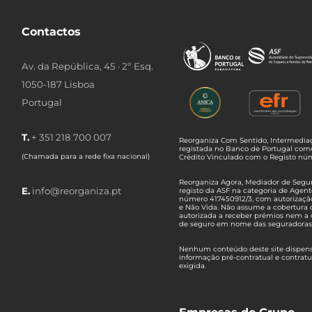
Contactos
Av. da República, 45 · 2º Esq.
1050-187 Lisboa
Portugal
T.
+ 351 218 700 007
Reorganiza Com Sentido, Intermediaç
registada no Banco de Portugal com
(Chamada para a rede fixa nacional)
Crédito Vinculado com o Registo n
Reorganiza Agora, Mediador de Seguro
E.
info@reorganiza.pt
registo da ASF na categoria de Agent
número 417450912/3, com autorizaçã
e Não Vida. Não assume a cobertura 
autorizada a receber prémios nem a 
de seguro em nome das seguradoras
Nenhum conteúdo deste site dispensa
informação pré-contratual e contrat
exigida.