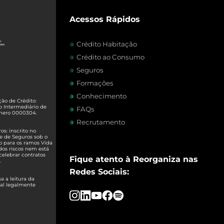
Acessos Rápidos
Crédito Habitação
Crédito ao Consumo
Seguros
Formações
Conhecimento
ão de Crédito:
o Intermediário de
FAQs
úmero 0000304.
Recrutamento
s: inscrito no
e de Seguros sob o
o para os ramos Vida
dos riscos nem está
celebrar contratos
Fique atento à Reorganiza nas
.
Redes Sociais:
 a leitura da
ual legalmente