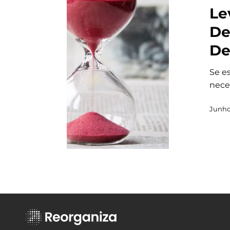
Le
De
De
Se e
nece
Junho 