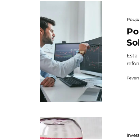
Poup
Po
So
Está
refo
Fevere
Invest