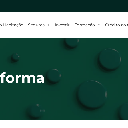
o Habitação
Seguros
Investir
Formação
Crédito a
forma