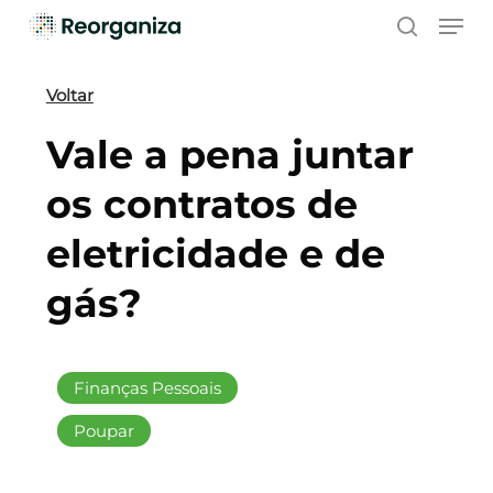
Skip
Men
to
search
main
content
Voltar
Vale a pena juntar
os contratos de
eletricidade e de
gás?
Finanças Pessoais
Poupar