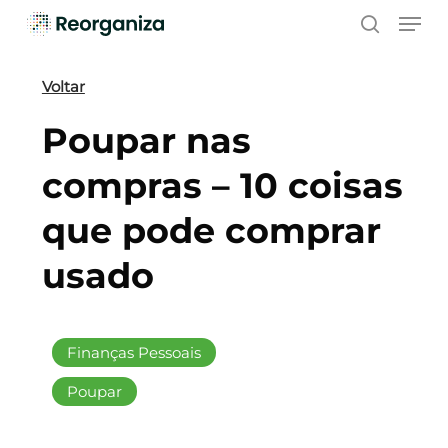
Skip
Men
to
search
main
content
Voltar
Poupar nas
compras – 10 coisas
que pode comprar
usado
Finanças Pessoais
Poupar