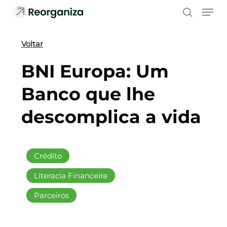
Skip
Men
to
search
main
content
Voltar
BNI Europa: Um
Banco que lhe
descomplica a vida
Crédito
Literacia Financeira
Parceiros