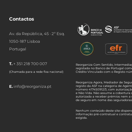
Contactos
Av. da República, 45 · 2º Esq.
1050-187 Lisboa
Portugal
T.
+ 351 218 700 007
Reorganiza Com Sentido, Intermediaç
registada no Banco de Portugal com
(Chamada para a rede fixa nacional)
Crédito Vinculado com o Registo n
Reorganiza Agora, Mediador de Seguro
E.
info@reorganiza.pt
registo da ASF na categoria de Agent
número 417450912/3, com autorizaçã
e Não Vida. Não assume a cobertura 
autorizada a receber prémios nem a 
de seguro em nome das seguradoras
Nenhum conteúdo deste site dispensa
informação pré-contratual e contrat
exigida.