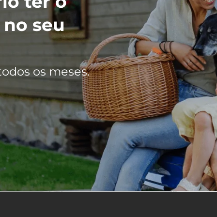
io ter o
 no seu
todos os meses.