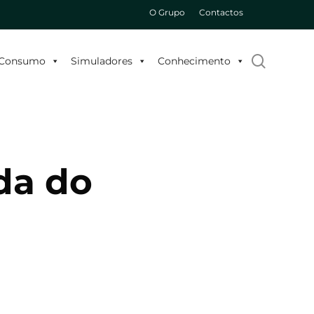
O Grupo
Contactos
search
o Consumo
Simuladores
Conhecimento
da do