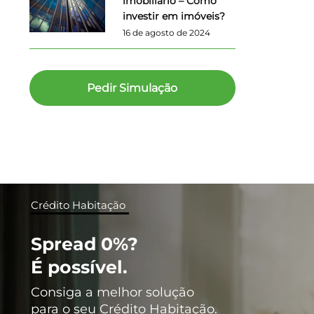
imobiliário – Como
investir em imóveis?
16 de agosto de 2024
Pedir Simulação
Crédito Habitação
Spread 0%?
É possível.
Consiga a melhor solução
para o seu Crédito Habitação.