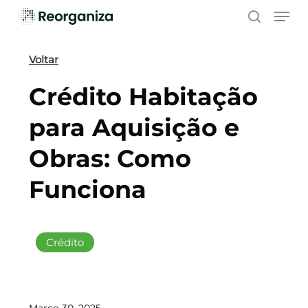
Skip
Men
to
search
main
content
Voltar
Crédito Habitação
para Aquisição e
Obras: Como
Funciona
Crédito
Março 30, 2025