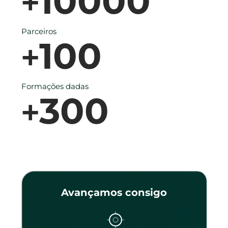
10000
+
Parceiros
100
+
Formações dadas
300
+
Avançamos consigo