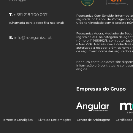
T.
+ 351 218 700 007
Reorganiza Com Sentido, Intermediaç
registada no Banco de Portugal com
(Chamada para a rede fixa nacional)
Crédito Vinculado com o Registo n
Reorganiza Agora, Mediador de Seguro
E.
info@reorganiza.pt
registo da ASF na categoria de Agent
número 417450912/3, com autorizaçã
e Não Vida. Não assume a cobertura 
autorizada a receber prémios nem a 
de seguro em nome das seguradoras
Nenhum conteúdo deste site dispensa
informação pré-contratual e contrat
exigida.
Empresas do Grupo
Termos e Condições
Livro de Reclamações
Centro de Arbitragem
Certificad