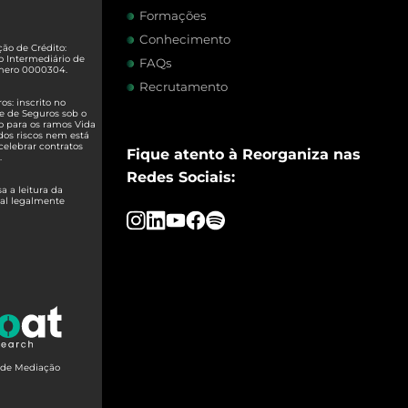
Formações
Conhecimento
ão de Crédito:
o Intermediário de
FAQs
úmero 0000304.
Recrutamento
s: inscrito no
e de Seguros sob o
o para os ramos Vida
dos riscos nem está
celebrar contratos
Fique atento à Reorganiza nas
.
Redes Sociais:
 a leitura da
ual legalmente
o de Mediação