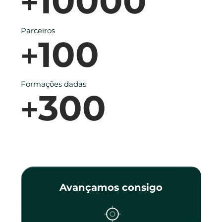
10000
+
Parceiros
100
+
Formações dadas
300
+
Avançamos consigo