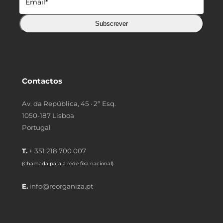
Subscrever
Contactos
Av. da República, 45 · 2º Esq.
1050-187 Lisboa
Portugal
T.
+ 351 218 700 007
(Chamada para a rede fixa nacional)
E.
info@reorganiza.pt