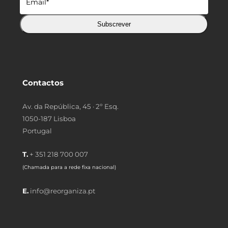
Subscrever
Contactos
Av. da República, 45 · 2º Esq.
1050-187 Lisboa
Portugal
T.
+ 351 218 700 007
(Chamada para a rede fixa nacional)
E.
info@reorganiza.pt